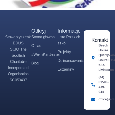
Odkryj
Informacje
Stowarzyszenie
Strona główna
Lista Polskich
Kontakt
EDUS
szkół
O nas
Beech
SCIO The
House
Projekty
#WiemKimJestem
Scottish
Quarrywoo
Dofinansowania
Court EH5
Charitable
Blog
6AX
Incorporated
Egzaminy
Livingston
Organisation
(44)
SC050407
01506-
439-
044
office@edu