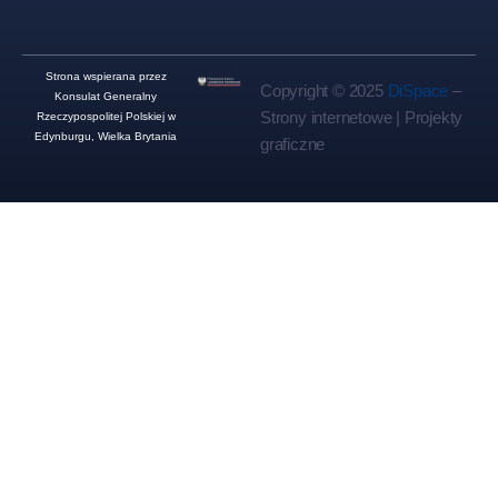
Strona wspierana przez
Copyright © 2025
DiSpace
–
Konsulat Generalny
Strony internetowe | Projekty
Rzeczypospolitej Polskiej w
Edynburgu, Wielka Brytania
graficzne